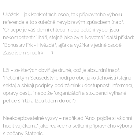
Urážek – jak konkrétních osob, tak přípravného výboru
referenda a to skutečně nevybíravým způsobem (např.
"Chucpe je váš denní chleba, nebo petiční výbor jsou
nekompetentní lháři, stejně jako byla Novotná." další příklad:
"Bohuslav Frk - Hvězdář, ajťák a vyžírka v jedné osobě.
Zase jsem si odfrk 🙂")
Lží – ze kterých obviňuje druhé, což je absurdní (např.
"Petiční tým Sousedství chodí po obci jako Jehovisti (stejná
sekta) a sbírají podpisy pod záminku dostupnosti informací,
opravy cest,…" nebo že "organizátoři a stoupenci vylhané
petice šíří lži a lžou lidem do očí.")
Neakceptovatelné výzvy – například "Ano, pojďte si všichni
hodit vajíčkem…" jako reakce na setkání přípravného výboru
s občany Statenic.