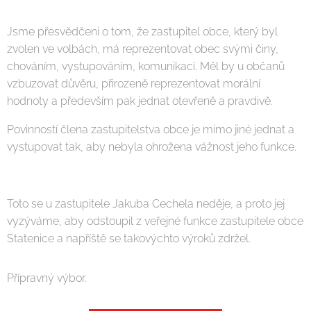
Jsme přesvědčeni o tom, že zastupitel obce, který byl
zvolen ve volbách, má reprezentovat obec svými činy,
chováním, vystupováním, komunikací. Měl by u občanů
vzbuzovat důvěru, přirozeně reprezentovat morální
hodnoty a především pak jednat otevřeně a pravdivě.
Povinností člena zastupitelstva obce je mimo jiné jednat a
vystupovat tak, aby nebyla ohrožena vážnost jeho funkce.
Toto se u zastupitele Jakuba Cechela neděje, a proto jej
vyzýváme, aby odstoupil z veřejné funkce zastupitele obce
Statenice a napříště se takovýchto výroků zdržel.
Přípravný výbor.