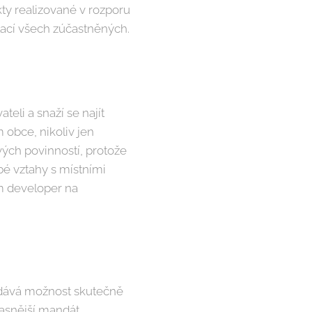
kty realizované v rozporu
tací všech zúčastněných.
eli a snaží se najít
 obce, nikoliv jen
ých povinností, protože
é vztahy s místními
ám developer na
 dává možnost skutečně
jasnější mandát.