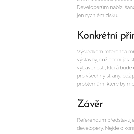
Developerům nabízí šanci
jen rychlém zisku.
Konkrétní pří
Výsledkem referenda může
výstavby, což ocení jak 
vybavenosti, která bude 
pro všechny strany, co
problémům, které by moh
Závěr
Referendum představuje j
developery. Nejde o konf