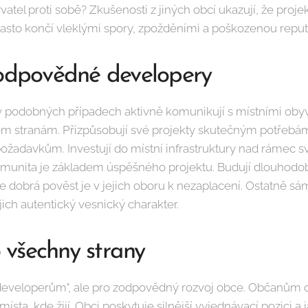
atel proti sobě? Zkušenosti z jiných obcí ukazují, že proje
 často končí vleklými spory, zpožděními a poškozenou repu
zodpovědné developery
podobných případech aktivně komunikují s místními obyvat
šem stranám. Přizpůsobují své projekty skutečným potřebám
adavkům. Investují do místní infrastruktury nad rámec sv
munita je základem úspěšného projektu. Budují dlouhodob
 že dobrá pověst je v jejich oboru k nezaplacení. Ostatně s
jich autentický vesnický charakter.
o všechny strany
 developerům", ale pro zodpovědný rozvoj obce. Občanům
ísta, kde žijí. Obci poskytuje silnější vyjednávací pozici a 