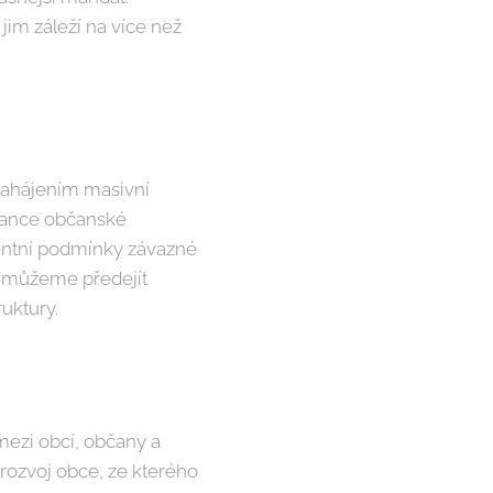
jim záleží na více než
 zahájením masivní
arance občanské
rentní podmínky závazné
e můžeme předejít
uktury.
mezi obcí, občany a
 rozvoj obce, ze kterého