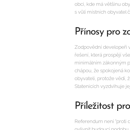
obci, kde má většinu obyv
s vůlí místních obyvatel
Přínosy pro 
Zodpovědní developeři v 
řešení, která prospějí v
minimálním zákonným pož
chápou, že spokojená ko
obyvateli, protože vědí,
Statenicích vyzdvihuje je
Příležitost pr
Referendum není "proti
ovlivnit budoucí podobu m