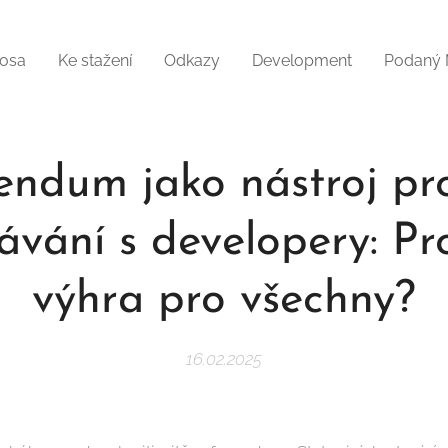
osa
Ke stažení
Odkazy
Development
Podaný
endum jako nástroj pro
ávání s developery: Pro
výhra pro všechny?
16.02.2025