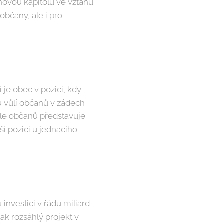
novou kapitolu ve vztahu
občany, ale i pro
je obec v pozici, kdy
u vůlí občanů v zádech
ůle občanů představuje
í pozici u jednacího
nvestici v řádu miliard
tak rozsáhlý projekt v