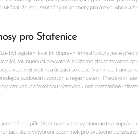
 ukázat, že jsou skutečnými partnery pro rozvoj obce a že 
nosy pro Statenice
 být zajištění kvalitní dopravní infrastruktury ještě před
stávající, tak budoucí obyvatelé. Můžeme získat závazné g
odpovídat velikosti rozrůstající se obce. Vzniknou transpa
ž předejde budoucím sporům a nejasnostem. Především al
ly vzniknout překotnou výstavbou bez dostatečné infrastr
edinečnou příležitost nastavit nový standard spolupráce 
rontaci, ale o vytvoření podmínek pro skutečně udržitelný