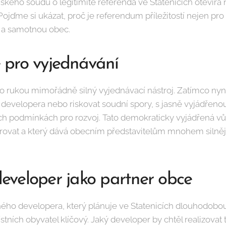
kého soudu o legitimitě referenda ve Statenicích otevírá 
ojďme si ukázat, proč je referendum příležitostí nejen pro 
 a samotnou obec.
ce pro vyjednávání
rukou mimořádně silný vyjednávací nástroj. Zatímco nyní 
developera nebo riskovat soudní spory, s jasně vyjádřeno
ch podmínkách pro rozvoj. Tato demokraticky vyjádřená v
rovat a který dává obecním představitelům mnohem silnějš
veloper jako partner obce
o developera, který plánuje ve Statenicích dlouhodobou i
stních obyvatel klíčový. Jaký developer by chtěl realizovat 