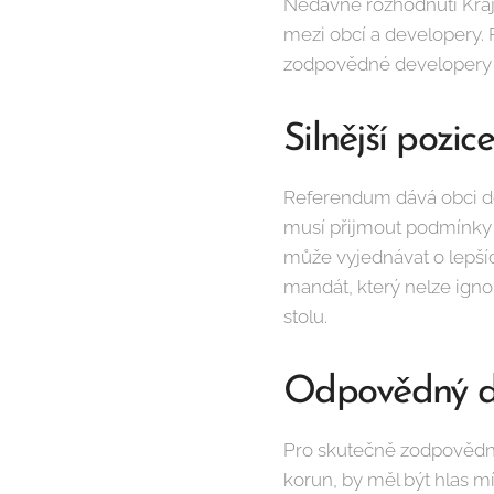
Nedávné rozhodnutí Krajs
mezi obcí a developery. P
zodpovědné developery
Silnější pozi
Referendum dává obci do 
musí přijmout podmínky 
může vyjednávat o lepší
mandát, který nelze igno
stolu.
Odpovědný de
Pro skutečně zodpovědnéh
korun, by měl být hlas mí